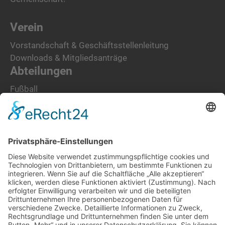
Verein
Vorstandschaft & Geschäftsstellenleitung
Downloads & Mitgliedsanträge
Abteilungen
Fußball
Tennis
Turnen
Kontakt
Adresse
Sportplatzweg 1
89604 Allmendingen
07391 / 73330
tsv-allmendingen@outlook.de