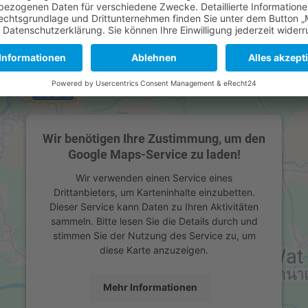
Wir benötigen Ihre Zustimmung, um den
Google Maps-Service zu laden!
Wir verwenden einen Service eines
Drittanbieters, um Karteninhalte einzubetten.
Dieser Service kann Daten zu Ihren Aktivitäten
sammeln. Bitte lesen Sie die Details durch und
stimmen Sie der Nutzung des Service zu, um
diese Karte anzuzeigen.
Mehr Informationen