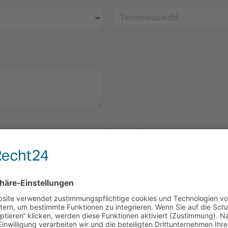
lar zur Beantwortung meiner Anfrage und für Analysezwecke erhoben u
ie können Ihre Einwilligung jederzeit für die Zukunft per E-Mail unter
inf
tzerklärung
.
Nachricht senden