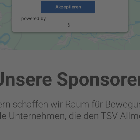
Akzeptieren
powered by
Usercentrics Consent Management
Platform
&
eRecht24
Unsere Sponsore
rn schaffen wir Raum für Bewegu
le Unternehmen, die den TSV Allm