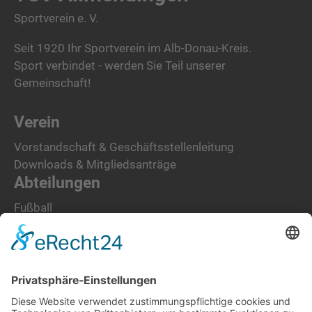
Sportverein e. V.
Seit 1920 Ihr Sportverein im Alb-Donau-Kreis.
Sport verbindet - werden Sie Teil unserer
Gemeinschaft!
Verein
Vorstandschaft & Geschäftsstellenleitung
Downloads & Mitgliedsanträge
Abteilungen
Fußball
Tennis
Turnen
Kontakt
Adresse
Sportplatzweg 1